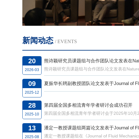
学科现
带头
入
省特
新闻动态
所主
/ EVENTS
叶轮机
20
包括国
熊诗颖研究员课题组与合作团队论文发表在Nature C
熊诗颖研究员课题组与合作团队论文发表在Nature Co
金、国
2026-03
研项目
09
夏振华长聘副教授团队论文发表于Journal of Fluid
励4
2025-12
研究
28
第四届全国多相流青年学者研讨会成功召开
三等
第四届全国多相流青年学者研讨会于2025年10月2
2025-10
成单
13
潘定一教授课题组两篇论文发表于Journal of Fluid
白。林
潘定一教授课题组在《Journal of Fluid Mec
2025-08