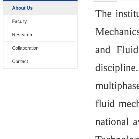
About Us
The instit
Faculty
Mechanics
Research
and Fluid
Collaboration
Contact
disciplin
multiphas
fluid mech
national a