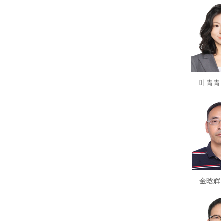
叶青青
金晗辉