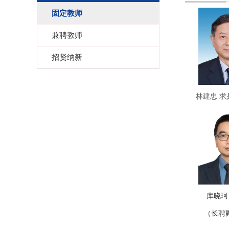
固定教师
兼聘教师
招贤纳新
林建忠 求
库晓珂
（长聘