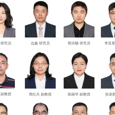
 研究员
边鑫 研究员
熊诗颖 研究员
李亚星
 副教授
熊红兵 副教授
陈丽华 副教授
张凌新