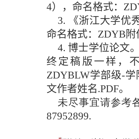
4
），命名格式：
ZD
3.
《浙江大学优
命名格式：
ZDYB
附
4.
博士学位论文
终定稿版一样，
ZDYBLW
学部
级
-
学
文作者姓名
.PDF
。
未尽事宜请参考各
87952899.