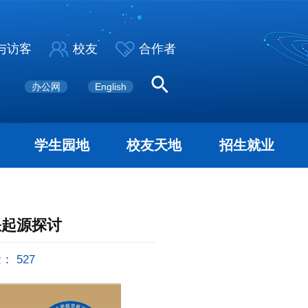
与访客
校友
合作者
办公网
English
学生园地
校友天地
招生就业
缺起源探讨
量：
527