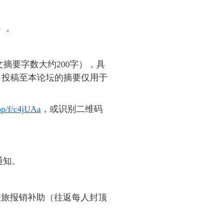
）
。
文摘要字数大约200字），具
。投稿至本论坛的摘要仅用于
top/f/c4jUAa
，或识别二维码
通知。
差旅报销补助（往返每人封顶