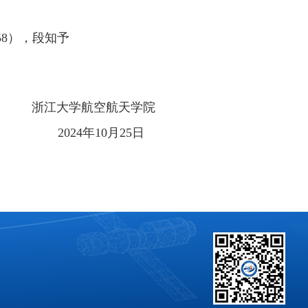
58
），段知予
浙江大学航空航天学院
2
024
年
1
0
月
2
5
日