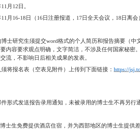
年1
1
月
12
日。
年11月1
6
-
18
日（
1
6
日注册报道，
1
7
日全天会议，
18
日离会
的博士研究生须提交
word格式的个人简历和报告摘要（中
摘要内容要求观点明确，文字简洁，不涉及任何国家秘密
员交流，不影响日后相关成果的发表。
人须将报名表（空表见附件）上传到下面链接：
https://jsj.
邮件形式发送报告录用通知，未被录用的博士生不再另行
博士生免费提供酒店住宿，并为西部地区的博士生提供