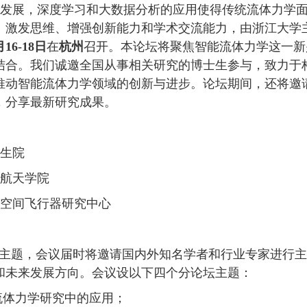
发展，深度学习和大数据分析的应用
使得
传统流体力学
、
激发思维
、
增强创新能力和学术交流能力
，由浙江大学
月
16-18
日
在
杭州
召开。
本论坛
将
聚焦智能流体力学这一新
结合。我们诚邀
全国
从事相关研究的博士生参与，致力于
推动智能流体力学领域的创新与进步
。
论坛期间，
还
将邀
，分享最新研究成果。
生院
航天学院
空间飞行器研究中心
为主题，会议届时将
邀请国内外知名学者
和行业专家
进行主
和未来发展方向
。会议设以下四个分论坛主题：
流体力学研究中的应用
；