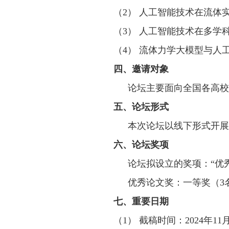
（2）
人工
智能技术在流体
（3）
人工
智能技术在多学
（4）
流体力学大模型与人
四、邀请对象
论坛主要面向全国各高校
五、论坛形式
本次论坛以线下形式开展
六、论坛奖项
论坛
拟设立的奖项
：
“优
优秀论文
奖：
一等奖（
3
七、重要日期
（1）
截稿时间：
2024年1
1