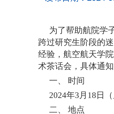
为
了帮助
航院
学
跨过研究生阶段的迷
经验，
航空航天学院
术茶话会
，
具体通知
一、
时间
2024
年
3
月
18
日（
二、
地点