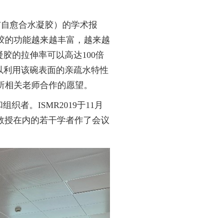
与自愈合水凝胶）的学术报
胶的功能越来越丰富，越来越
凝胶的拉伸率可以高达
100
倍
以利用该碗表面的亲疏水特性
所相关老师合作的愿望。
和组织者。
ISMR2019
于
11
月
教授在内的若干学者作了会议