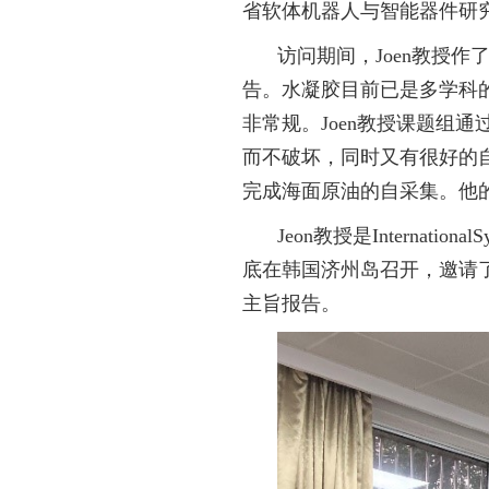
省软体机器人与智能器件研
访问期间，
Joen
教授作了
告。水凝胶目前已是多学科
非常规。
Joen
教授课题组通
而不破坏，同时又有很好的
完成海面原油的自采集。他
Jeon教授是
International
底在韩国济州岛召开，邀请
主旨报告。