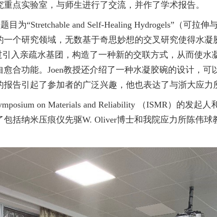
究重点实验室，与师生进行了交流，并作了学术报告。
题目为“
Stretchable and Self-Healing Hydrogels
”（可拉伸
的一个研究领域，无数基于奇思妙想的交叉研究使得水凝
过引入亲疏水基团，构造了一种新的交联方式，从而使水
自愈合功能。
Joen
教授还介绍了一种水凝胶碗的设计，可
的报告引起了参加者的广泛兴趣，他也表达了与浙大应力
Symposium on Materials and Reliability
（
ISMR
）的发起人
了包括纳米压痕仪先驱
W. Oliver
博士和我院应力所陈伟球