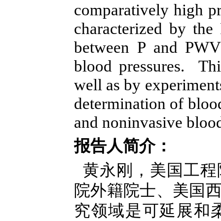
comparatively high pr
characterized by the
between P and PWV i
blood pressures. This
well as by experiments
determination of bloo
and noninvasive blood
报告人简介：
黄永刚，美国工程
院外籍院士、美国西北大
究领域是可延展和