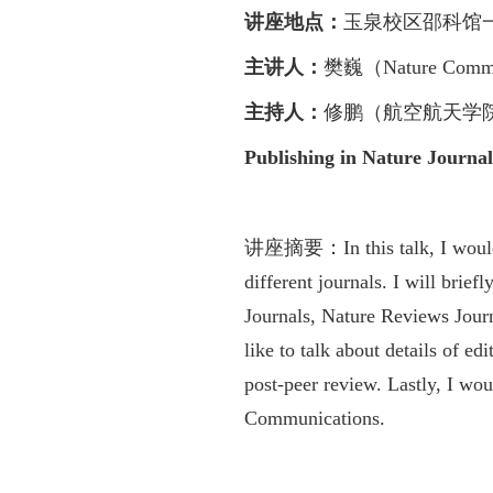
讲座地点：
玉泉校区邵科馆
主讲人：
樊巍（
Nature Comm
主持人：
修鹏（航空航天学
Publishing in Nature Journal
讲座摘要：
In this talk, I wo
different journals. I will brie
Journals, Nature Reviews Jour
like to talk about details of e
post-peer review. Lastly, I wou
Communications.