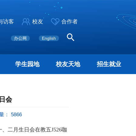
与访客
校友
合作者
办公网
English
学生园地
校友天地
招生就业
日会
量：
5866
一、二月生日会在教五J526咖