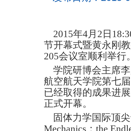
2015
年
4
月
2
日
18:3
节开幕式暨黄永刚教
205
会议室顺利举行
学院研博会主席李
航空航天学院第七届
已经取得的成果进展
正式开幕。
固体力学国际顶尖
Mechanics
：
the Endl