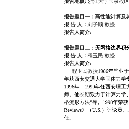
报告地点
:
浙江大学玉泉校
报告题目一：高性能计算及
报
告
人：
刘子顺
教授
报告人简介
:
报告题目二：
无网格边界积
报 告 人：
程玉民
教授
报告人简介
:
程玉民
教授
1986年毕
年获西安交通大学固体力学专业
1996年—1999年任西安理
师
。他长期致力于计算力学
格流形方法
”
等。
1998
年荣获
Reviews》（U.S.）
任。