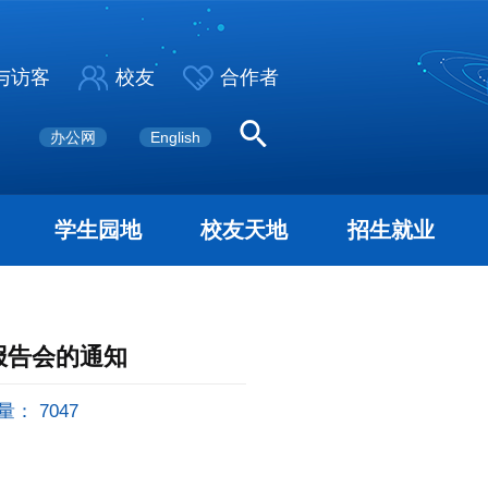
与访客
校友
合作者
办公网
English
学生园地
校友天地
招生就业
报告会的通知
量：
7047